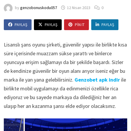
by
genzobonuskodu057
12 Nisan 2023
0
PAYLAŞ
PAYLAŞ
PIN IT
PAYLAŞ
Lisanslı şans oyunu şirketi, güvenilir yapısı ile birlikte kısa
süre içerisinde muazzam sükse yarattı ve binlerce
oyuncuya erişim sağlamayı da bir şekilde başardı. Sizler
de kendinize güvenilir bir oyun alanı arıyor iseniz eğer bu
marka ile yan yana gelebilirsiniz.
Genzobet apk indir
ile
birlikte mobil uygulamayı da edinmenizi özellikle rica
ediyoruz ve bu sayede markaya da dilediğiniz her an
ulaşıp her an kazanma şansı elde ediyor olacaksınız.