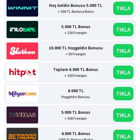
Hoş Geldin Bonusu 5.000 TL
TIKLA
+ 500 TL Bedava Bahis
5.000 TL Bonus
TIKLA
+ 150 Freespin
10.000 TL Hoşgeldin Bonusu
TIKLA
+ 50 Freespin
Toplam 6.000 TL Bonus
TIKLA
+ 100 Freespin
8.000 TL
TIKLA
Hoşgeldin Bonusu
5.000 TL Bonus
TIKLA
+ 300 Freespin
4.000 TL Bonus
TIKLA
1000 TL Bedava Bahis