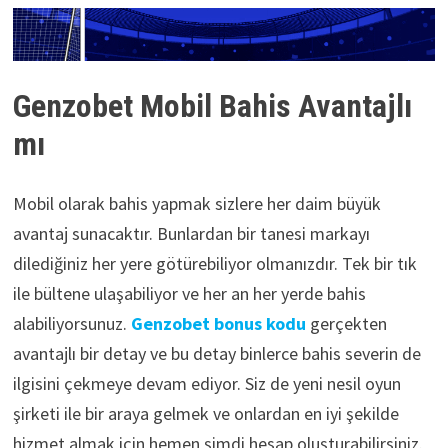
Genzobet Mobil Bahis Avantajlı
mı
Mobil olarak bahis yapmak sizlere her daim büyük
avantaj sunacaktır. Bunlardan bir tanesi markayı
dilediğiniz her yere götürebiliyor olmanızdır. Tek bir tık
ile bültene ulaşabiliyor ve her an her yerde bahis
alabiliyorsunuz.
Genzobet bonus kodu
gerçekten
avantajlı bir detay ve bu detay binlerce bahis severin de
ilgisini çekmeye devam ediyor. Siz de yeni nesil oyun
şirketi ile bir araya gelmek ve onlardan en iyi şekilde
hizmet almak için hemen şimdi hesap oluşturabilirsiniz.