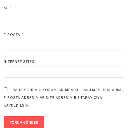
AD
*
E-POSTA
*
İNTERNET SITESI
DAHA SONRAKI YORUMLARIMDA KULLANILMASI IÇIN ADIM,
E-POSTA ADRESIM VE SITE ADRESIM BU TARAYICIYA
KAYDEDILSIN.