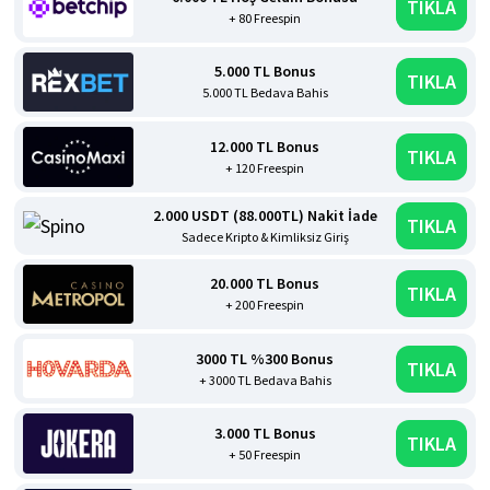
TIKLA
+ 80 Freespin
5.000 TL Bonus
TIKLA
5.000 TL Bedava Bahis
12.000 TL Bonus
TIKLA
+ 120 Freespin
2.000 USDT (88.000TL) Nakit İade
TIKLA
Sadece Kripto & Kimliksiz Giriş
20.000 TL Bonus
TIKLA
+ 200 Freespin
3000 TL %300 Bonus
TIKLA
+ 3000 TL Bedava Bahis
3.000 TL Bonus
TIKLA
+ 50 Freespin