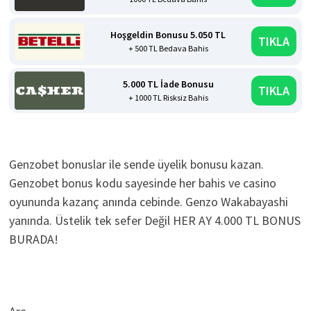
Hoşgeldin Bonusu 5.050 TL
TIKLA
+ 500 TL Bedava Bahis
5.000 TL İade Bonusu
TIKLA
+ 1000 TL Risksiz Bahis
Genzobet bonuslar ile sende üyelik bonusu kazan.
Genzobet bonus kodu sayesinde her bahis ve casino
oyununda kazanç anında cebinde. Genzo Wakabayashi
yanında. Üstelik tek sefer Değil HER AY 4.000 TL BONUS
BURADA!