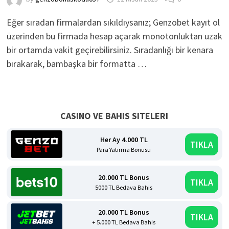
Eğer sıradan firmalardan sıkıldıysanız; Genzobet kayıt ol
üzerinden bu firmada hesap açarak monotonluktan uzak
bir ortamda vakit geçirebilirsiniz. Sıradanlığı bir kenara
bırakarak, bambaşka bir formatta …
CASINO VE BAHIS SITELERI
Her Ay 4.000 TL
TIKLA
Para Yatırma Bonusu
20.000 TL Bonus
TIKLA
5000 TL Bedava Bahis
20.000 TL Bonus
TIKLA
+ 5.000 TL Bedava Bahis