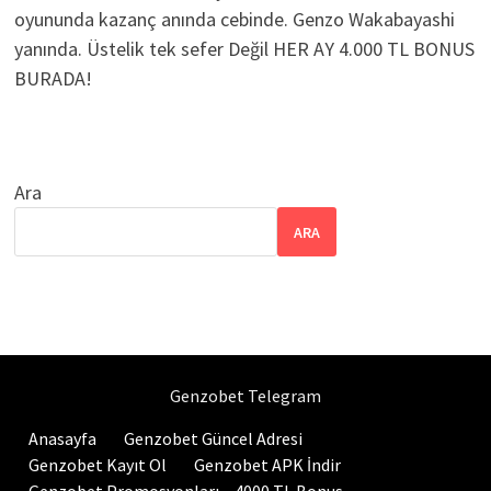
oyununda kazanç anında cebinde. Genzo Wakabayashi
yanında. Üstelik tek sefer Değil HER AY 4.000 TL BONUS
BURADA!
Ara
ARA
Genzobet Telegram
Anasayfa
Genzobet Güncel Adresi
Genzobet Kayıt Ol
Genzobet APK İndir