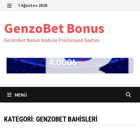
İçeriğe
7 Ağustos 2026
geç
MENÜ
GenzoBet Bonus
GenzoBet Bonus Kodu ve Promosyon Sayfası
MENÜ
KATEGORI:
GENZOBET BAHISLERI