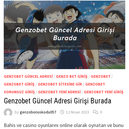
GENZOBET GÜNCEL ADRESI
/
GENZO BET GIRIŞ
/
GENZOBET
/
GENZOBET GIRIŞ
/
GENZOBET SITESINE GIR
/
GENZOBET
SORUNSUZ GIRIŞ
/
GENZOBET YENI ADRESI
/
GENZOBET YENI GIRIŞ
Genzobet Güncel Adresi Girişi Burada
by
genzobonuskodu057
12 Nisan 2023
0
Bahis ve casino oyunlarını online olarak oynatan ve bunu