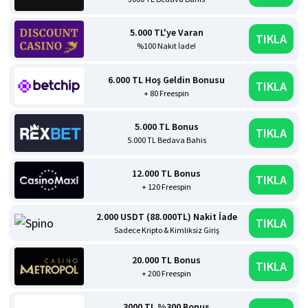
5.000 TL'ye Varan
TIKLA
%100 Nakit İade!
6.000 TL Hoş Geldin Bonusu
TIKLA
+ 80 Freespin
5.000 TL Bonus
TIKLA
5.000 TL Bedava Bahis
12.000 TL Bonus
TIKLA
+ 120 Freespin
2.000 USDT (88.000TL) Nakit İade
TIKLA
Sadece Kripto & Kimliksiz Giriş
20.000 TL Bonus
TIKLA
+ 200 Freespin
3000 TL %300 Bonus