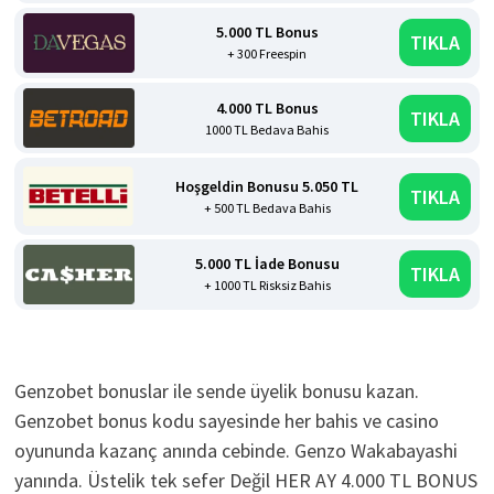
5.000 TL Bonus
TIKLA
+ 300 Freespin
4.000 TL Bonus
TIKLA
1000 TL Bedava Bahis
Hoşgeldin Bonusu 5.050 TL
TIKLA
+ 500 TL Bedava Bahis
5.000 TL İade Bonusu
TIKLA
+ 1000 TL Risksiz Bahis
Genzobet bonuslar ile sende üyelik bonusu kazan.
Genzobet bonus kodu sayesinde her bahis ve casino
oyununda kazanç anında cebinde. Genzo Wakabayashi
yanında. Üstelik tek sefer Değil HER AY 4.000 TL BONUS