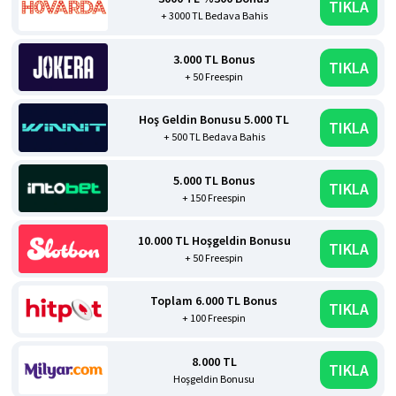
TIKLA
+ 3000 TL Bedava Bahis
3.000 TL Bonus
TIKLA
+ 50 Freespin
Hoş Geldin Bonusu 5.000 TL
TIKLA
+ 500 TL Bedava Bahis
5.000 TL Bonus
TIKLA
+ 150 Freespin
10.000 TL Hoşgeldin Bonusu
TIKLA
+ 50 Freespin
Toplam 6.000 TL Bonus
TIKLA
+ 100 Freespin
8.000 TL
TIKLA
Hoşgeldin Bonusu